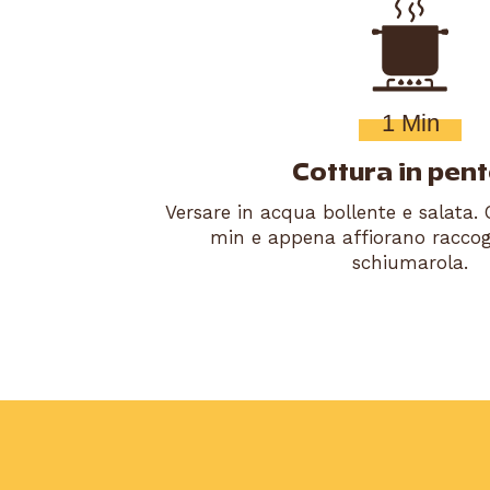
1 Min
Cottura in pent
Versare in acqua bollente e salata. 
min e appena affiorano raccogl
schiumarola.