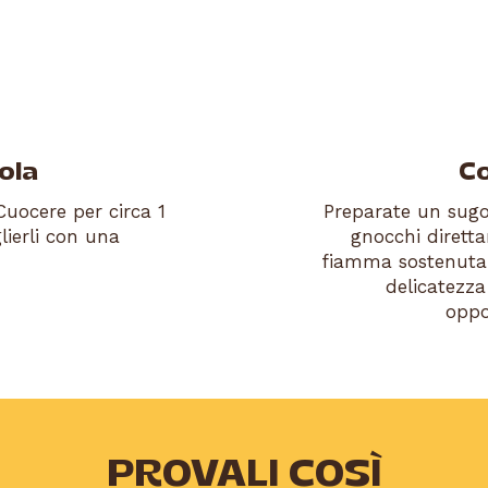
ola
Co
Cuocere per circa 1
Preparate un sugo
ierli con una
gnocchi dirett
fiamma sostenuta
delicatezza
oppo
PROVALI COSÌ