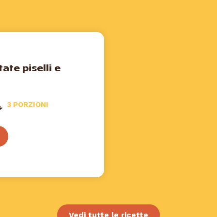
ate piselli e
3 PORZIONI
Vedi tutte le ricette