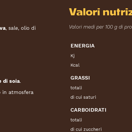
Valori nutri
Valori medi per 100 g di pr
va
, sale, olio di
ENERGIA
Kj
Kcal
GRASSI
 di soia
.
totali
o in atmosfera
di cui saturi
CARBOIDRATI
totali
di cui zuccheri