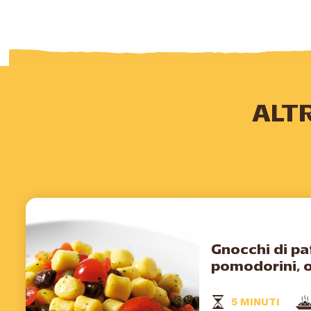
ALT
Gnocchi di pa
pomodorini, o
5 MINUTI