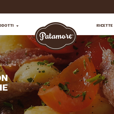
ODOTTI
RICETTE
acciughe
ON
HE