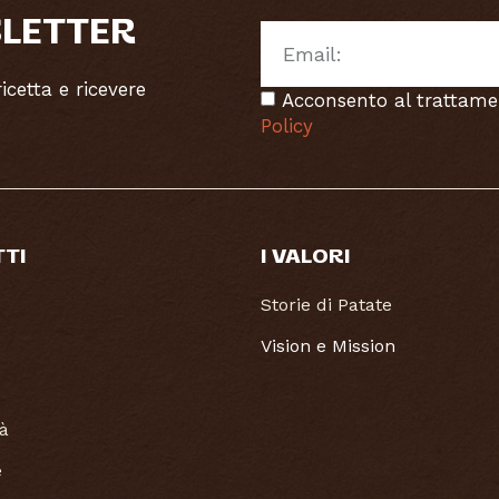
SLETTER
cetta e ricevere
Acconsento al trattame
Policy
TTI
I VALORI
Storie di Patate
Vision e Mission
tà
e