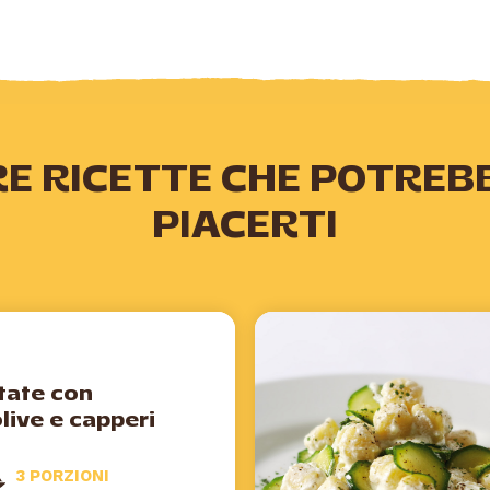
RE RICETTE CHE POTREB
PIACERTI
tate con
live e capperi
3 PORZIONI