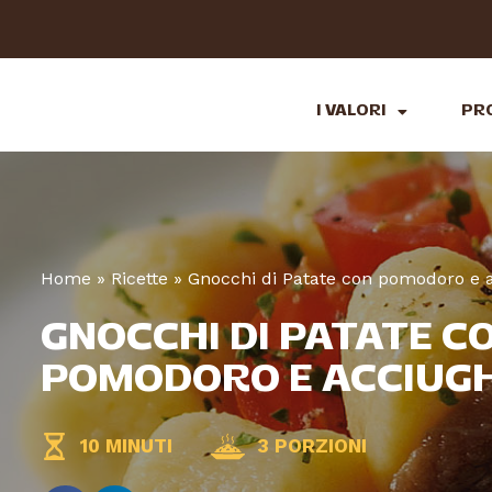
I VALORI
PR
Home
»
Ricette
»
Gnocchi di Patate con pomodoro e 
GNOCCHI DI PATATE C
POMODORO E ACCIUG
10 MINUTI
3 PORZIONI