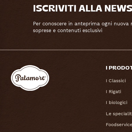
ISCRIVITI ALLA NEW
Per conoscere in anteprima ogni nuova ri
soprese e contenuti esclusivi
I PRODO
I Classici
I Rigati
I biologici
Le speciali
Foodservic