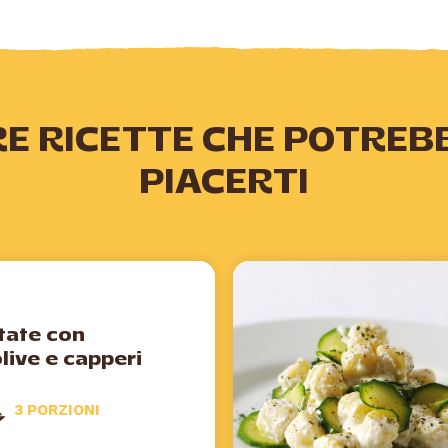
RE RICETTE CHE POTREB
PIACERTI
tate con
live e capperi
3 PORZIONI