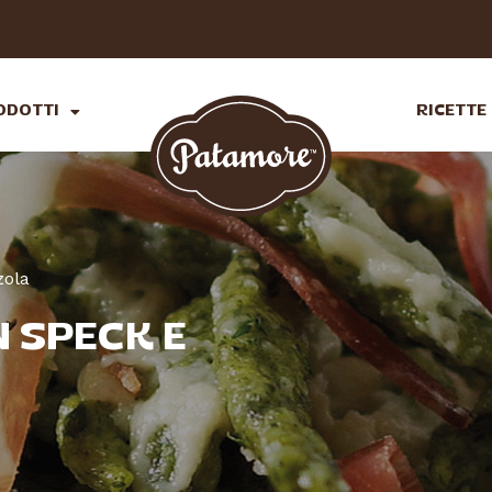
ODOTTI
RICETTE
zola
N SPECK E