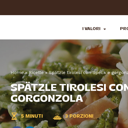
I VALORI
PR
Home
»
Ricette
»
Spätzle tirolesi con Speck e gorgon
SPÄTZLE TIROLESI CO
GORGONZOLA
5 MINUTI
3 PORZIONI