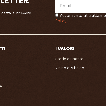
SLETTER
cetta e ricevere
Acconsento al trattame
Policy
TTI
I VALORI
Storie di Patate
Vision e Mission
tà
e