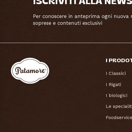
ISCRIVITI ALLA NEW
Per conoscere in anteprima ogni nuova ri
soprese e contenuti esclusivi
I PRODO
I Classici
I Rigati
I biologici
Le speciali
Foodservic